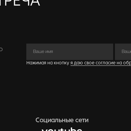
Социальные сети
youtube
telegram-канал
г. Санкт-Петербург
г. Москва
НАВИГАЦИЯ
Главная
О нас
Портфолио
Услуги
Дизайн квартир
Дизайн домов
Вопрос-ответ
Статьи
Вакансии
Контакты
Карта сайта