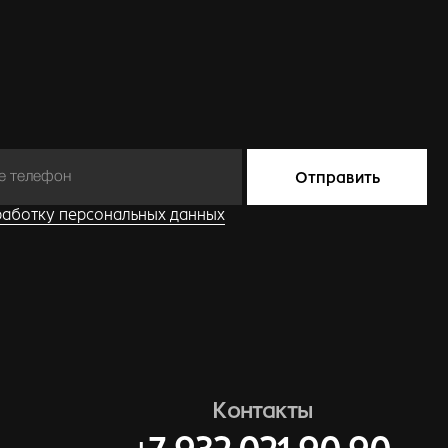
Контакты
+7 932 021 90 90
info@krasnov.design
ИНФОРМАЦИЯ
Реквизиты
Разработка сайта
Соглашение об использовании Сайта
Политика в отношении обработки
персональных данных
Согласие на обработку персональных
данных