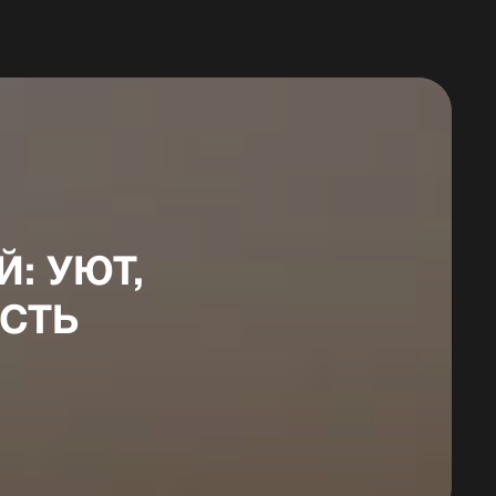
: УЮТ,
СТЬ