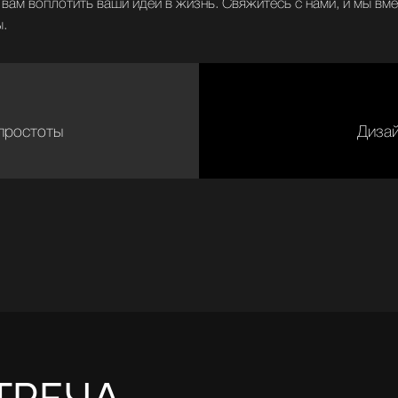
вам воплотить ваши идеи в жизнь. Свяжитесь с нами, и мы вм
ы.
ЕЧА
 простоты
Дизай
Нажимая на кнопку
я даю свое согласие на обработку перс