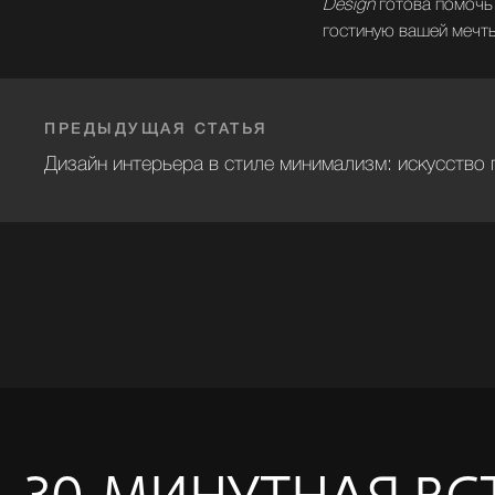
Design
готова помочь 
гостиную вашей мечт
30‑МИНУТНАЯ ВСТР
ПРЕДЫДУЩАЯ СТАТЬЯ
С ДИЗАЙНЕРОМ
Дизайн интерьера в стиле минимализм: искусство
Оставьте свои контакты, и мы обязательно
свяжемся с вами в течение часа!