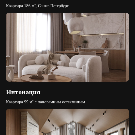
Главная
Реквизиты
Квартира 186 м², Санкт-Петербург
О нас
Разработка сайта
Портфолио
Соглашение об
Услуги
использовании Сайта
Дизайн квартир
Дизайн домов
Политика в отношении
Вопрос-ответ
обработки персональных
Статьи
данных
Вакансии
Контакты
Карта сайта
Согласие на обработку
персональных данных
Интонация
Квартира 99 м² с панорамным остеклением