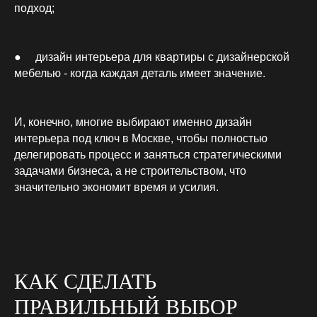
подход;
● дизайн интерьера для квартиры с дизайнерской
мебелью - когда каждая деталь имеет значение.
И, конечно, многие выбирают именно дизайн
интерьера под ключ в Москве, чтобы полностью
30‑МИНУТНАЯ ВСТРЕЧА
С ДИЗАЙНЕРОМ
делегировать процесс и заняться стратегическими
задачами бизнеса, а не строительством, что
Оставьте свои контакты, и мы обязательно
свяжемся с вами в течение часа!
значительно экономит время и усилия.
КАК СДЕЛАТЬ
Нажимая на кнопку
я даю свое согласие на обработку персональных
ПРАВИЛЬНЫЙ ВЫБОР
данных