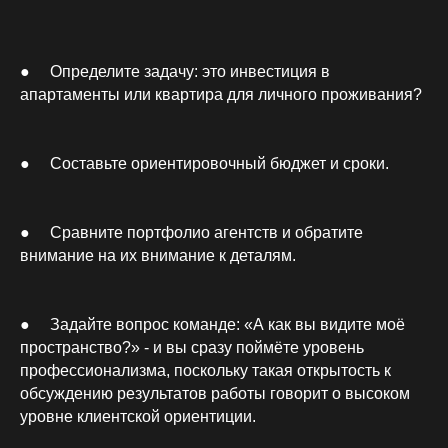
Отправить
● Определите задачу: это инвестиция в
апартаменты или квартира для личного проживания?
Контакты
+7 932 021 90 90
info@krasnov.design
● Составьте ориентировочный бюджет и сроки.
● Сравните портфолио агентств и обратите
Социальные сети
внимание на их внимание к деталям.
youtube
telegram-канал
● Задайте вопрос команде: «А как вы видите моё
пространство?» - и вы сразу поймёте уровень
г. Санкт-Петербург
профессионализма, поскольку такая открытость к
обсуждению результатов работы говорит о высоком
г. Москва
уровне клиентской ориентиции.