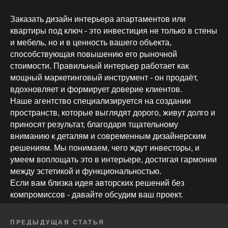
Написать нам
Заказать дизайн интерьера апартаментов или
telegram
квартиры под ключ - это инвестиция не только в стены
whatsapp
и мебель, но и в ценность вашего объекта,
способствующая повышению его рыночной
стоимости. Правильный интерьер работает как
мощный маркетинговый инструмент - он продаёт,
НАВИГАЦИЯ
ИНФОРМАЦИЯ
вдохновляет и формирует доверие клиентов.
Главная
Реквизиты
Наше агентство специализируется на создании
О нас
Разработка сайта
Портфолио
Соглашение об
пространств, которые выглядят дорого, живут долго и
Услуги
использовании Сайта
Дизайн квартир
приносят результат, благодаря тщательному
Дизайн домов
Политика в отношении
вниманию к деталям и современным дизайнерским
Вопрос-ответ
обработки персональных
Статьи
данных
решениям. Мы понимаем, чего ждут инвесторы, и
Вакансии
Контакты
умеем воплощать это в интерьере, достигая гармонии
Карта сайта
Согласие на обработку
персональных данных
между эстетикой и функциональностью.
Если вам близка идея авторских решений без
компромиссов - давайте обсудим ваш проект.
ПРЕДЫДУЩАЯ СТАТЬЯ