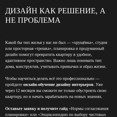
ДИЗАЙН КАК РЕШЕНИЕ, А
г. Санкт-Петербург
НЕ ПРОБЛЕМА
г. Москва
Написать нам
Какой бы тип жилья у вас ни был — «хрущёвка», студия
telegram
или просторная «трешка», планировка и продуманный
дизайн помогут превратить квартиру в удобное,
whatsapp
адаптивное пространство. Важно лишь понимать тип
дома, конструктив, учитывать привычки и образ жизни.
Чтобы научиться делать всё это профессионально —
НАВИГАЦИЯ
ИНФОРМАЦИЯ
Главная
пройдите
онлайн-обучение дизайну интерьеров
. Уже
Реквизиты
О нас
Разработка сайта
через 12 месяцев вы сможете не только обустроить свою
Портфолио
Соглашение об
Услуги
квартиру, но и начать зарабатывать на новых знаниях.
использовании Сайта
Дизайн квартир
Дизайн домов
Политика в отношении
Вопрос-ответ
обработки персональных
Оставьте заявку и получите гайд
«Нормы согласования
Статьи
данных
Вакансии
планировки» или «Энциклопедию по выбору чистовых
Контакты