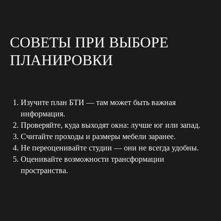
СОВЕТЫ ПРИ ВЫБОРЕ
Нажимая на кнопку
я даю свое согласие на обработку персональных
ПЛАНИРОВКИ
данных
Отправить
Изучите план БТИ — там может быть важная
информация.
Контакты
Проверяйте, куда выходят окна: лучше юг или запад.
+7 932 021 90 90
Считайте проходы и размеры мебели заранее.
info@krasnov.design
Не переоценивайте студии — они не всегда удобны.
Оценивайте возможности трансформации
пространства.
Социальные сети
youtube
telegram-канал