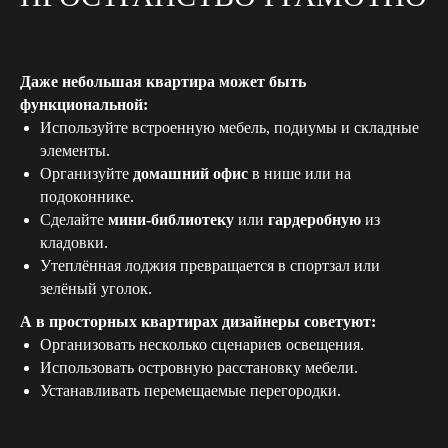
Даже небольшая квартира может быть
функциональной:
Используйте встроенную мебель, подиумы и складные
элементы.
Организуйте
домашний офис
в нише или на
подоконнике.
Сделайте
мини-библиотеку
или
гардеробную
из
кладовки.
Утеплённая лоджия превращается в спортзал или
зелёный уголок.
А в просторных квартирах дизайнеры советуют:
30‑МИНУТНАЯ ВСТРЕЧА
Организовать несколько сценариев освещения.
С ДИЗАЙНЕРОМ
Использовать островную расстановку мебели.
Оставьте свои контакты, и мы обязательно
Устанавливать перемещаемые перегородки.
свяжемся с вами в течение часа!